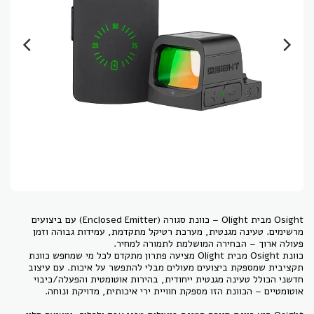
Osight מבית Olight – כוונת סגורה (Enclosed Emitter) עם ביצועים
מרשימים. טעינה מגנטית, מערכת רטיקל מתקדמת, עמידות גבוהה וזמן
כוונת Osight מבית Olight מציעה פתרון מתקדם לכל מי שמחפש כוונת
תקציבית שמספקת ביצועים מעולים מבלי להתפשר על איכות. עם עיצוב
חדשני הכולל טעינה מגנטית ייחודית, בהירות אוטומטית והפעלה/כיבוי