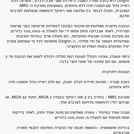
Osight היא כוונת סגורה המגנה ביעילות מפני אבק ולכלוך, ומציעה חלון
ראייה גדול עם תמונה חדה ללא עיוותים. באמצעות מערכת ה-MRS
המובנית, תוכלו לבחור בין שלושה סוגי רטיקל להתאמה מושלמת לצרכים
הכוונת מיוצרת מאלומיניום איכותי (7075) לעמידות מרשימה בפני פגיעות
וקורוזיה, לאחר שנבדקה תחת עומס ירי של למעלה מ-100,000 כדורים.
עם מערכת טעינה מגנטית מתקדמת, זמן פעולה ארוך במיוחד ותכונות
שמיועדות לשמור על חיי סוללה, ה-Osight מתאימה לכל מי שמחפש פתרון
כיסוי משולב טעינה הכולל תצוגת רמת סוללה ויכולת לטעון את הכוונת עד 3
כוונת סגורה : מונעת חדירת לכלוך ואבק, עם חלון ראייה גדול ותמונה חדה
מערכת MRS : בחירה בין 3 סוגי רטיקל (נקודה 2 MOA, עיגול 32 MOA, או
מבנה עמיד במיוחד : עשויה מאלומיניום 7075 עמיד וחזק, לאחר בדיקות
בהירות אוטומטית : התאמה חכמה של הנקודה האדומה לתנאי תאורה