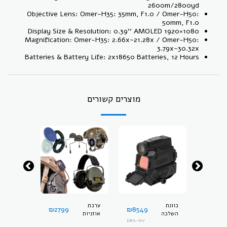
2600m/2800yd
Objective Lens: Omer-H35: 35mm, F1.0 / Omer-H50:
50mm, F1.0
Display Size & Resolution: 0.39'' AMOLED 1920×1080
Magnification: Omer-H35: 2.66x~21.28x / Omer-H50:
3.79x~30.32x
Batteries & Battery Life: 2x18650 Batteries, 12 Hours
מוצרים קשורים
כוונת
ערכת
אלונקה
₪
2799
₪
8549
₪
449
השלכה
אוזניות
מתקפלת מ
D5-6HPL 
דיגיטלית עם
DRS-NV
אלקטרוניות
- דפקון 5