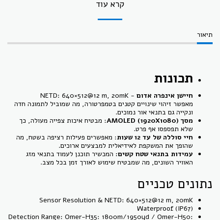
קרא עוד
תיאור
תכונות
חיישן אינפרה אדום
- NETD: 640×512@12 m, 20mK
מאפשר זיהוי שינויים קטנים בטמפרטורה, מה שמוביל לתמונה חדה
ונקייה גם בתנאי אור נמוכים.
מסך AMOLED (1920X1080)
: מבטיח איכות צפייה מעולה, כך
שלא תפספסו אף פרט.
חיי סוללה של עד 12 שעות
: מאפשרים פעילות רציפה בשטח, מה
שהופך את המשקפת לאידיאלית למבצעים ארוכים.
עמידות בתנאי שטח קשים:
המכשיר תוכנן לעמוד בתנאי מזג
האוויר השונים, מה שמבטיח שימוש לאורך זמן בכל מצב.
נתונים טכניים
Sensor Resolution & NETD: 640×512@12 m, 20mK
Waterproof (IP67)
Detection Range: Omer-H35: 1800m/1950yd / Omer-H50: