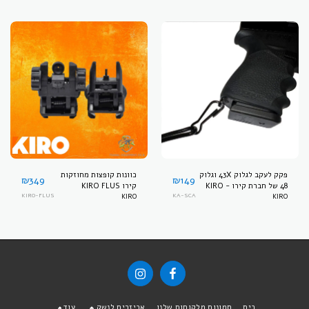
פקק לעקב לגלוק 43X וגלוק
כוונות קופצות מחוזקות
₪
349
₪
149
48 של חברת קירו - KIRO
קירו KIRO FLUS
KIRO-FLUS
KIRO
KA-SCA
KIRO
בית
תמונות מלקוחות שלנו
אביזרים לנשק
עוד