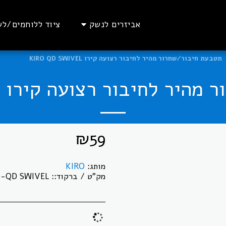
אביזרים לנשק
ציוד ללוחמים/לש
תטבעת חיבור/שחרור מהיר לחיבור רצועה קירו KIRO QD SWIVEL
לחיבור רצועה קירו KIRO QD SWIVEL
₪
59
מותג:
KIRO
מק"ט / ברקוד::
O-QD SWIVEL