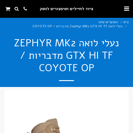
ציוד לחיילים ושיפצורים לנשק
בית
המוצרים שלנו
נעלי לואה Zephyr MK2 GTX HI TF מדבריות / COYOTE OP
נעלי לואה ZEPHYR MK2
GTX HI TF מדבריות /
COYOTE OP