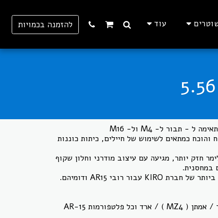
וטרים
עוד
להזמנה בכמויות
KIR נבדק בשטח והוכח כמתאים לשימוש של חיילים, כיתות כוננות
מר חזק יותר, מגיעה עם עיצוב מודרני וחלון שקוף
- מתאימה ל- M16/ M4 / תבור / אמתן ( MZ4 ) / ארד וכל פלטפורמות AR-15