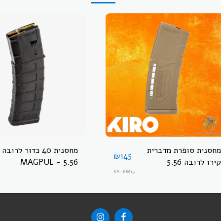
מחסנית סופרת מדברית
מחסנית 40 כדור לרובה
₪
145
קירו לרובה 5.56
5.56 - MAGPUL
PMAG® 40 AR/M4
KA-KM15
GEN M3™