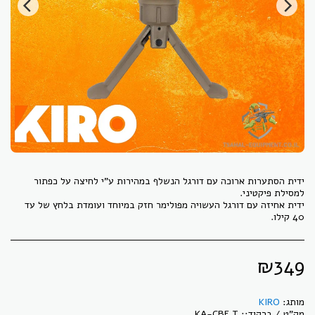
ידית הסתערות ארוכה עם דורגל הנשלף במהירות ע"י לחיצה על כפתור
ידית אחיזה עם דורגל העשויה מפולימר חזק במיוחד ועומדת בלחץ של עד
40 קילו.
₪
349
מותג:
KIRO
מק"ט / ברקוד::
KA-CBF T