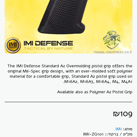
The IMI Defense Standard A2 Overmolding pistol grip offers the
original Mil-Spec grip design, with an over-molded soft polymer
material for a comfortable grip, Standard A2 pistol grip used on
Available also as Polymer A2 Pistol Grip
₪
109
מותג:
IMI
מק"ט / ברקוד::
IMI-ZG101