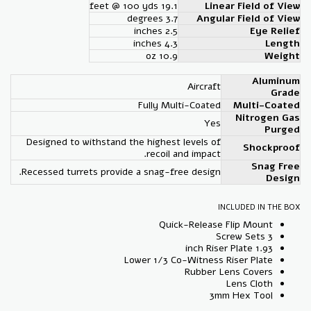
19.1 feet @ 100 yds
Linear Field of View
3.7 degrees
Angular Field of View
2.5 inches
Eye Relief
4.3 inches
Length
10.9 oz
Weight
Aluminum
Aircraft
Grade
Fully Multi-Coated
Multi-Coated
Nitrogen Gas
Yes
Purged
Designed to withstand the highest levels of
Shockproof
recoil and impact.
Snag Free
Recessed turrets provide a snag-free design.
Design
INCLUDED IN THE BOX
Quick-Release Flip Mount
3 Screw Sets
1.93 inch Riser Plate
Lower 1/3 Co-Witness Riser Plate
Rubber Lens Covers
Lens Cloth
3mm Hex Tool