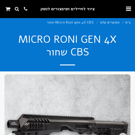
ציוד לחיילים ושיפצורים לנשק
בית
המוצרים שלנו
Micro Roni gen 4X CBS שחור
MICRO RONI GEN 4X
CBS שחור