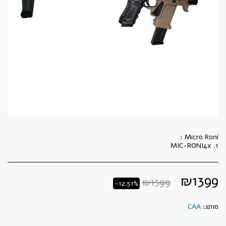
1. MIC-RONI4x
₪
1399
₪
1599
-12.51%
מותג:
CAA