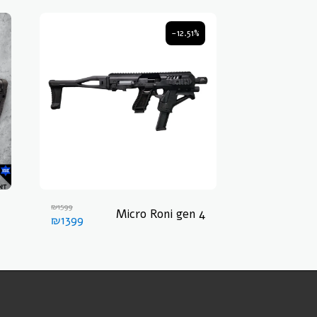
-12.51%
₪
1599
Micro Roni gen 4
₪
1399