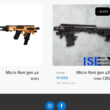
-16.67%
Micro Roni gen 4x
Micro Roni gen 4X
₪
2399
₪
1999
CBS שחור
כתום
MIC-RONI4x CBS