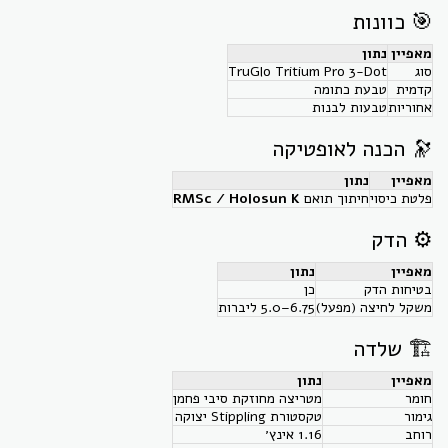
🎯 כוונות
מאפיין
נתון
סוג
TruGlo Tritium Pro 3-Dot
קדמית
טבעת כתומה
אחוריות
טבעות לבנות
🔭 הכנה לאופטיקה
מאפיין
נתון
פלטת כיסוי
חיתוך תואם
RMSc / Holosun K
⚙️ הדק
מאפיין
נתון
בטיחות הדק
כן
משקל לחיצה (מפעל)
‎5.0–6.75 ליברות
🏗 שלדה
מאפיין
נתון
חומר
מטריצה מחוזקת סיבי פחמן
גימור
טקסטורת Stippling יצוקה
רוחב
‎1.16 אינץ׳