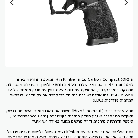
ה־Carbon Compact (OR) מבית Kimber הוא התוספת החדשה ביותר
למשפחת ה־R7. הדגם כולל שלדה בעיצוב חדש לחלוטין, המיוצרת ממטריצה
מחוזקת בסיבי קרבון, המספקת עמידות יוצאת דופן עם חוזק מתיחה של עד
60,000 PSI. זהו אקדח שנבנה במיוחד כדי לספק את כל הדרוש לנשיאה
חריץ אחיזה גבוה (High Undercut) משפר את הארגונומיה והשליטה בנשק.
האקדח בנוי סביב מנגנון ההדק המוביל בקטגוריית Performance Carry,
פתח הפליטה הצידי המזוהה עם Kimber ועיצוב נטול בליטות יוצרים פרופיל
חלק ודק, אידיאלי לנשיאה מוסתרת ולהגנה עצמית. טעינה מחדש מתבצעת