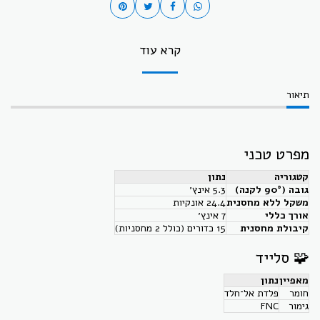
קרא עוד
תיאור
מפרט טכני
קטגוריה
נתון
גובה (90° לקנה)
‎5.3 אינץ׳
משקל ללא מחסנית
‎24.4 אונקיות
אורך כללי
‎7 אינץ׳
קיבולת מחסנית
‎15 כדורים (כולל 2 מחסניות)
🧩 סלייד
מאפיין
נתון
חומר
פלדת אל־חלד
גימור
FNC