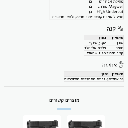
מסילת אביזרים
כן
Magwell מורחב
כן
High Undercut
כן
תפעול אמבידקסטרי
עצר מחלק ולחצן מחסנית
🔩 קנה
מאפיין
נתון
אורך
‎3.92 אינץ׳
חומר
פלדת אל־חלד
קצב סיבוב
‎1:10 שמאלי
✋ אחיזה
מאפיין
נתון
גב אחיזה
4 גביות מתחלפות מודולריות
מוצרים קשורים