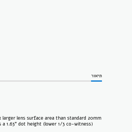
תיאור
 larger lens surface area than standard 20mm
a 1.63” dot height (lower 1/3 co-witness)