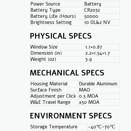
Power Source
Battery
Battery Type
CR2032
Battery Life (Hours)
50000
Brightness Setting
10 DL&2 NV
PHYSICAL SPECS
Window Size
1.1×0.87
Dimension (in)
2.2×1.54×1.7
Weight (oz)
3.9
MECHANICAL SPECS
Housing Material
Durable Aluminum
Surface Finish
MAO
Adjustment per Click
0.5 MOA
W&E Travel Range
±50 MOA
ENVIRONMENT SPECS
Storage Temperature
-40℃~70℃