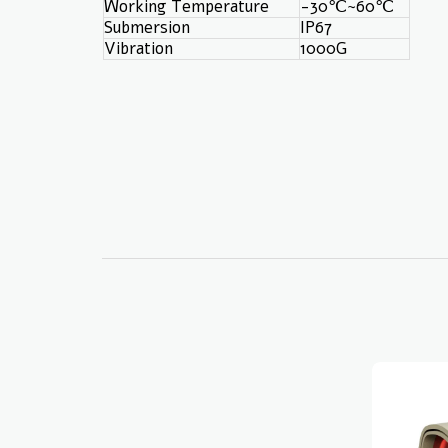
Working Temperature
-30℃~60℃
Submersion
IP67
Vibration
1000G