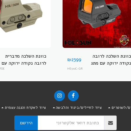
כוונת השלכה לרובה
כוונת השלכה מדברית
₪
2399
נקודה ירוקה עם מתג
לרובה נקודה ירוקה עם
ופאנל סולארי
HE510C-GR
מתג ופאנל סולארי
FDE
HOLOSUN HE510C-
HOLOSUN HE510C-
GR-FDE
GR
ים/לשוטרים
ציוד לחיילים/ביגוד והלבשה
ציוד לאקדח והגנה עצמית
הירשם