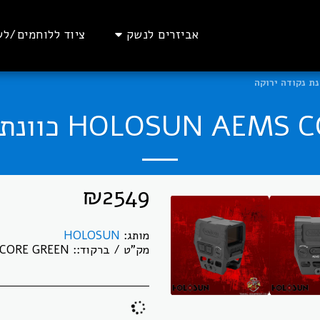
אביזרים לנשק
ציוד ללוחמים/לש
HOLOSUN כוונת נקודה ירוקה
₪
2549
מותג:
HOLOSUN
מק"ט / ברקוד::
CORE GREEN