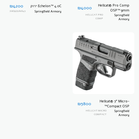
₪
4200
Hellcat® Pro Comp
Echelon™ 4.0C ירוק
₪
4000
OSP™ 9mm
706397982645
Springfield Armory
HELLCAT PRO
Springfield
COMP
Armory
Hellcat® 3" Micro-
₪
3800
Compact OSP™
HELLCAT MICRO
Springfield
COMPACT
Armory