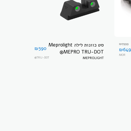
7999
₪
סט כוונות לילה Meprolight
₪
390
₪
64
MEPRO TRU-DOT®
MOR
MEPROLIGHT
לגלוק– טריטיום ירוק, קדמית
TRU-DOT®
ואחורית