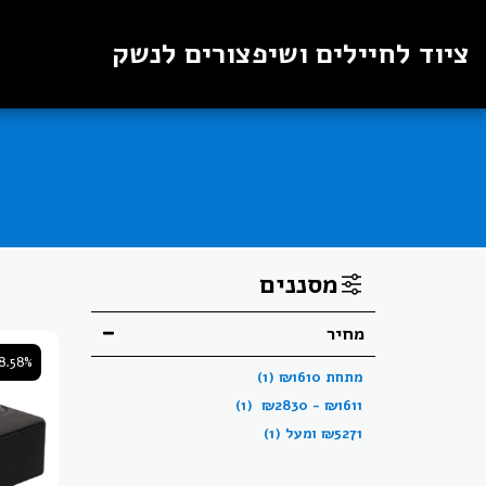
ציוד לחיילים ושיפצורים לנשק
מסננים
מחיר
8.58%
מתחת
1610
₪
(1)
(1)
₪
2830
-
₪
1611
5271
₪
ומעל
(1)