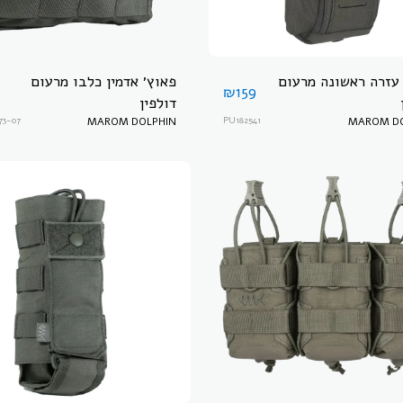
 עזרה ראשונה מרעום
פאוץ׳ אדמין כלבו מרעום
₪
159
דולפין
73-07
MAROM DOLPHIN
PU182541
MAROM DO