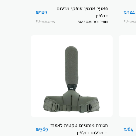
פאוץ׳ אדמין אופקי מרעום
₪
129
₪
124
דולפין
PU-148490-07
MAROM DOLPHIN
PU-0019
חגורת מותניים טקטית לאפוד
₪
569
₪
84
- מרעום דולפין