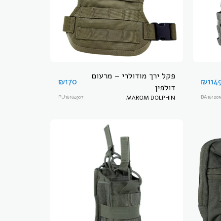
פקל ירך מודולרי – מרעום
₪
170
₪
114
דולפין
PU18184907
MAROM DOLPHIN
BA18120