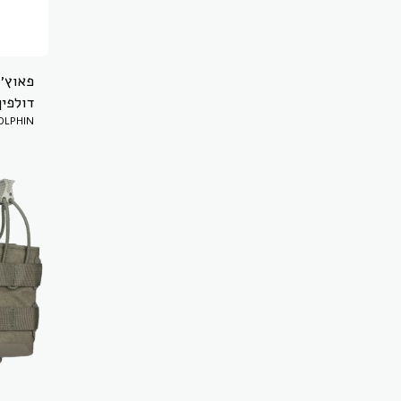
פאוץ׳
דולפין
LPHIN