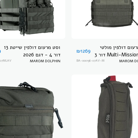
עום דולפין מולטי
וסט מרעום דולפין שייטת 13
9
₪
1269
מישן Multi-Mission דור 3
דור 4 - דגם 2026
2
MAROM DO
BA-000196-07AV-M
MAROM DOLPHIN
307MLAV