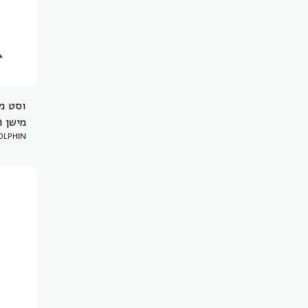
וסט מר
- דגם 025
LPHIN