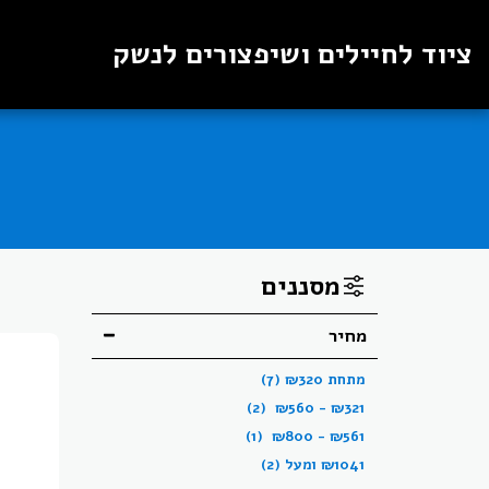
ציוד לחיילים ושיפצורים לנשק
מסננים
מחיר
מתחת
320
₪
(7)
(2)
₪
560
-
₪
321
(1)
₪
800
-
₪
561
1041
₪
ומעל
(2)