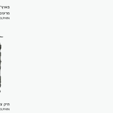
מרעום ד
LPHIN
תיק צב 15 ליטר מרעום
LPHIN