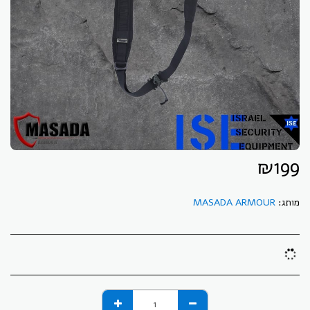
₪
199
מותג:
MASADA ARMOUR