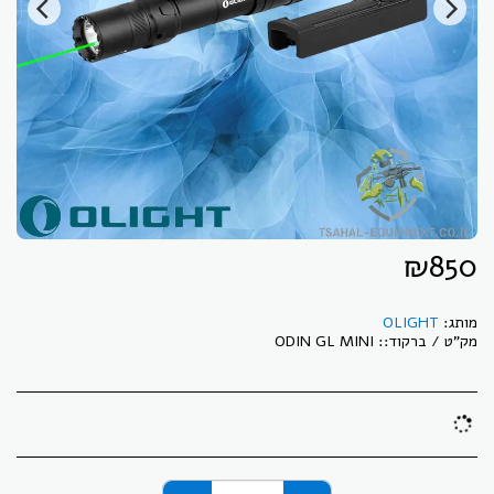
₪
850
מותג:
OLIGHT
מק"ט / ברקוד::
ODIN GL MINI