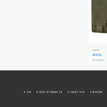
₪
350
₪
219
OT-M4AK3
F
אקדחים
ציוד רפואי
כל המוצרים שלנו
עוד