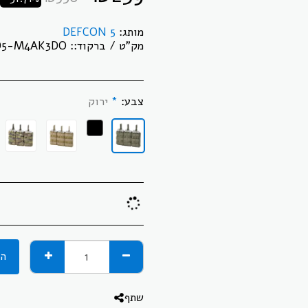
מותג:
DEFCON 5
מק"ט / ברקוד::
D5-M4AK3DO
צבע:
*
ירוק
הו
שתף