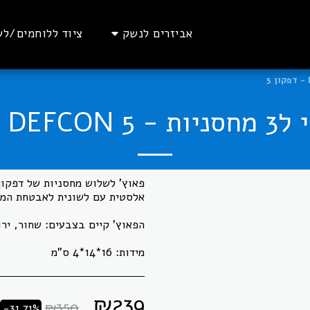
אביזרים לנשק
ציוד ללוחמים/לש
- דפקון 5
מידות: 16*14*4 ס"מ
₪
239
₪
350
-31.71%