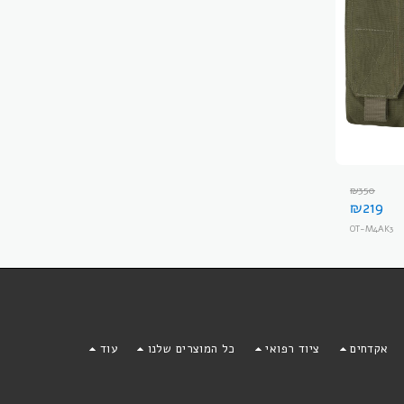
₪
350
₪
219
OT-M4AK3
F
אקדחים
ציוד רפואי
כל המוצרים שלנו
עוד