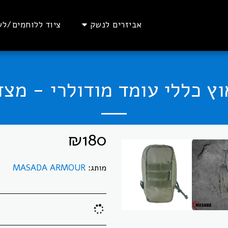
אביזרים לנשק
ציוד ללוחמים/לש
וץ כללי עומד מודולרי - מצד
₪
180
מותג:
MASADA ARMOUR