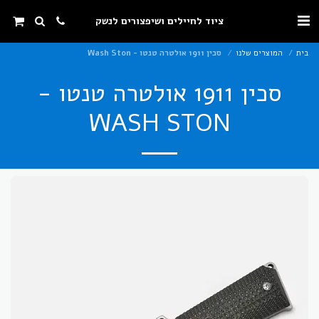
ציוד לחיילים ושיפצורים לנשק
בית
המוצרים שלנו
סכין 1911 אולטרה טנטו - Wash Ston
סכין 1911 אולטרה טנטו -
WASH STON