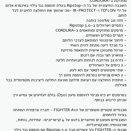
השכבה החיצונית של בד ה-Ripstop בעלת תוספת נגד גילוי באינפרא אדום
על ידי TEFLON ו-IR-PROTECT -מה שהופך את החולצה לחיונית לכל
- תחתית החולצה עם רצועת סילקון מונעת החלקה ליציבות מקסימלית בכל
במרפקים יש כיס פנימי להוספת מיגון (D30) בולם זעזועים אך גמיש ורך
מכנסיים טקטיים משופרים של FIGHTER A10 - חברה צרפתית המתחה
המכנסיים מעוצבים ומיוצרים בדגש על 4 קרטריונים- עמידות, נוחות,
מכנסי ה-V2 FIGHTER עשויים מבד Ripstop 5.0 עם תוספת נגד גילוי