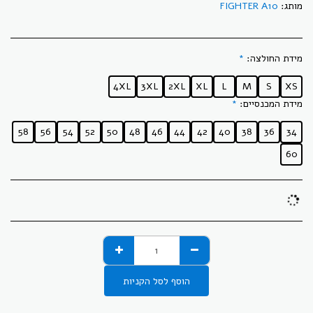
מותג:
FIGHTER A10
מידת החולצה:
*
4XL
3XL
2XL
XL
L
M
S
XS
מידת המכנסיים:
*
58
56
54
52
50
48
46
44
42
40
38
36
34
60
הוסף לסל הקניות