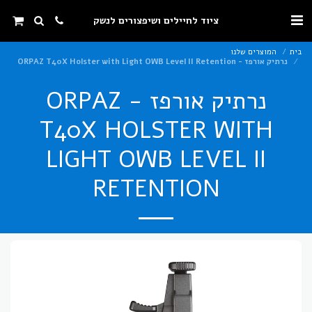
ציוד לחיילים ושיפצורים לנשק
בית
המוצרים שלנו
נרתיק אורפז - ORPAZ T40X Holster with Light OWB Level II Retention
נרתיק אורפז - ORPAZ
T40X HOLSTER WITH
LIGHT OWB LEVEL II
RETENTION