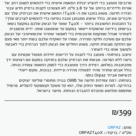
מרובים! מעוצב כדי להציע יכולת התאמה אישית כדי להתאים למגוון רחב של
אורות ולייזרים ברוחב של עד 3.8 ס"מ. לא תצטרכו לקנות נרתיק חדש עבור
הגדרה חדשה. פשוט כווננו את ה-T40X! התאם אישית את הנרתיק שלך עם
כל התכונות החשובות ביותר - T40X שומר על הנשק שלכם במקום! נשאו
בביטחון בידיעה שהאקדח יישאר במקום עד שתמשכו אותו. ידית מהפכנית
לשחרור אגודל ממוקמת ארגונומית כדי לאפשר שחרור אינטואיטיבי של הנשק
שלכם עם משיכה חלקה ומהירה. שמרו על האקדח שלכם בטוח יותר מאי פעם
עם החזקה מגנטית חזקה. פשוט החליקו את הנשק לתוך הנרתיק כדי לאבטח
עיצוב בטיחותי: מעוצב כדי לענות על דרישות יחידות תפעול טקטיות עם
גישה ללא הפרעה. אבטחו את הנרתיק שלכם בחוזקה במקום עם רצועות ירך
מתכווננות במלואן. רפידת הירך מעוצבת כדי לספק התאמה צמודה ונוחה.
כולל אבזם שחרור מהיר לפעולה מהירה וניידות. כבונוס, מקום ייעודי
בטיחות: רמת עמידות חדשה של OWB בנויה מחומרי פולימר יצוקים
בהזרקה. למרות האופי החזק שלו, הוא קל משקל וקומפקטי להפליא. פרופיל
מחוספס ומלוטש מהונדס להגברת הנוחות. מיוצר בישראל.
₪
399
מותג:
ORPAZ
מק"ט / ברקוד::
ORPAZT40X