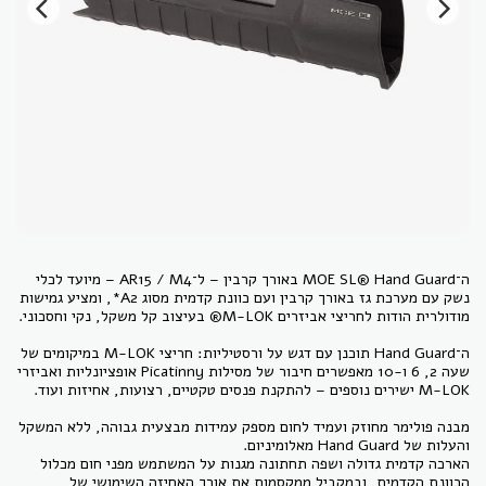
ה־MOE SL® Hand Guard באורך קרבין – ל־AR15 / M4 – מיועד לכלי
נשק עם מערכת גז באורך קרבין ועם כוונת קדמית מסוג A2*, ומציע גמישות
ה־Hand Guard תוכנן עם דגש על ורסטיליות: חריצי M-LOK במיקומים של
שעה 2, 6 ו-10 מאפשרים חיבור של מסילות Picatinny אופציונליות ואביזרי
מבנה פולימר מחוזק ועמיד לחום מספק עמידות מבצעית גבוהה, ללא המשקל
הארכה קדמית גדולה ושפה תחתונה מגנות על המשתמש מפני חום מכלול
הכוונת הקדמית, ובמקביל ממקסמות את אורך האחיזה השימושי של