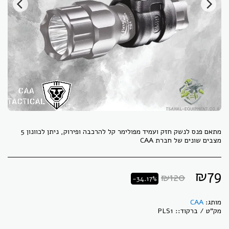
מתאם פנס לנשק חזק ועמיד מפולימר קל להרכבה ופירוק, ניתן לכוונון 5
מצבים שונים של חברת CAA
₪
79
₪
120
-34.17%
מותג:
CAA
מק"ט / ברקוד::
PLS1