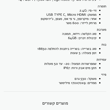
חומרה
ווי-פי: 2.4G
ממשק: USB TYPE C, Micro HDMI
אחר: מיקרופון, גי פי אס, מצפן, ג'ירוסקופ
מרחק לייזר: 600 מטר
מערכת
סוג הקלטה: וידאו, תמונה
קיבולת זכרון: 64GB
כוח
סוג בטרייה: בטרייה ניתנות להחלפה 18650
זמן פעולה: 5 שעות
עמידות
טמפרטורות תפעול: 20- עד 50 מעלות
תקן מים אבק ורוח: IP67
פיזי
משקל: 530 גרם
ממדים: 170x70x9 מילימטר
מוצרים קשורים