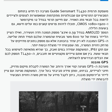
משפקת תרמית Guide Sensmart TL430 מציבה רף חדש בתחום
המכשירים התרמיים עם טכנולוגיות מתקדמות שמאפשרות לצופים ולציידים
לראות בכל תנאי מזג האוויר. עם חיישן תרמי בגודל 12 מיקרומטר
ו-1920×1080 CMOS, תוכלו לזהות פרטים קטנים כמו עלים ודשא, גם
בשעות הלילה.
המסך AMOLED בגודל 0.39 אינצ' מספק תמונה חדה ועשירה, ואילו הציין
הלייזר בטווח של עד 600 מטר מבטיח שהמטרה שלכם תמיד תחת שליטה.
ה-GPS המובנה לא רק עוזר בהכוונה אלא גם מספק נתונים מדויקים על
מרחק וזווית המטרה, מה שמבטיח ירי מוצלח ובטוח יותר.
עם תקן IP67, המשקפת עמידה במים ואבק, כך שהיא מתאימה לשימוש בכל
תנאי שטח. בין אם אתם ציידים מקצועיים או חובבים, ה-TL430 תספק לכם
את הכלים הנדרשים להצלחה.
GPS מובנה
מערכת ה-GPS מציגה קווי אורך ורוחב של המטרה לקבלת מיקום מדויק,
חיוני לציידים, בניווט, ומתן מידע סביבתי בעל ערך. המשקפת מגיעה עם ציין
לייזר וג'ירוסקופ מובנה, ניתן לקבל מידע על מרחק מטרה וזווית המכשיר
להבטחת ירי מוצלח.