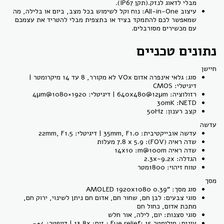
מבלי לדאוג לנזק.(תקן IP67).
עיצוב All-in-One: נוח וקל לשימוש בכל מצב, ביום או בלילה, מה
שמאפשר לכם להתמקד בציד או בתצפית מבלי להטריד את עצמכם
עם מכשירים מסורבלים.
נתונים טכניים
חיישן
סוג: גלאי אינפרה אדום VOx לא מקורר, 8 עד 14 מיקרומטר |
דיגיטלי: CMOS
רזולוציה: 640x480@12μm | דיגיטלי: 1920×1080@4μm
30mK :NETD
קצב רענון: 50Hz
עדשה
עדשה אובייקטיבית: 35mm, F1.0 | דיגיטלי: 22mm, F1.5
שדה ראיה (FOV): 7.8 x 5.9 מעלות
שדה ראיה 14x10 :m@100m
הגדלה: 2.3x~9.2x
טווח זיהוי: 1800מטר
מסך
סוג מסך: "0.39 AMOLED 1920x1080
סוגי צבעים: לבן חם, שחור חם, אדום חם ניתן לשינוי, ירוק חם,
מתכת אדום, כחול חם
סוגי סצנות: יום, לילה, אור חלש
עינית: מילימטר Eye relief: 15 ; זום: 13.8x | דיופטר: 4+-