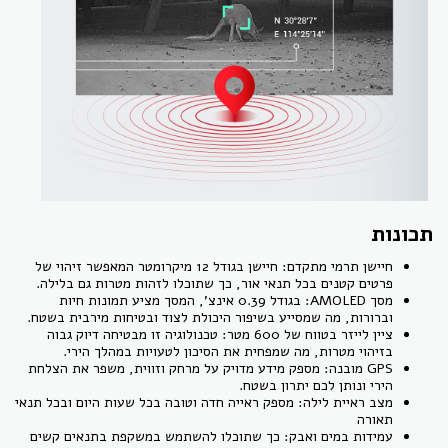
תכונות
חיישן תרמי מתקדם: חיישן בגודל 12 מיקרומטר המאפשר זיהוי של
פרטים קטנים בכל תנאי אור, כך שתוכלו לזהות מטרות גם בלילה.
מסך AMOLED: בגודל 0.39 אינצ', המסך מציע תמונות חיות
וברורות, מה שמסייע בשיפור היכולת לצוד ובטיחות מירבית בשטח.
ציין לייזר בטווח של 600 מטר: טכנולוגיה זו מבטיחה דיוק גבוה
בזיהוי מטרות, מה שמפחית את הסיכון לטעויות במהלך הירי.
GPS מובנה: מספק מידע מדויק על מרחק וזווית, משפר את הצלחת
הירי ונותן לכם יתרון בשטח.
מצב ראיית לילה: מספק ראייה חדה וטובה בכל שעות היום ובכל תנאי
תאורה
עמידות במים ואבק: כך שתוכלו להשתמש במשקפת בתנאים קשים