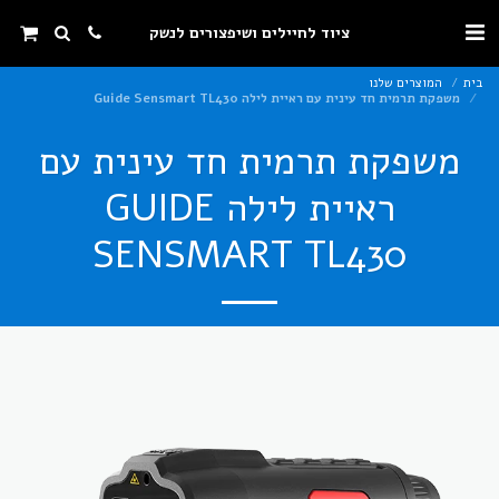
ציוד לחיילים ושיפצורים לנשק
בית
המוצרים שלנו
משפקת תרמית חד עינית עם ראיית לילה Guide Sensmart TL430
משפקת תרמית חד עינית עם
ראיית לילה GUIDE
SENSMART TL430