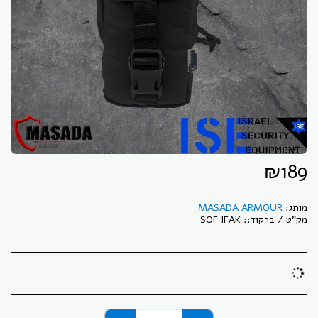
₪
189
מותג:
MASADA ARMOUR
מק"ט / ברקוד::
SOF IFAK