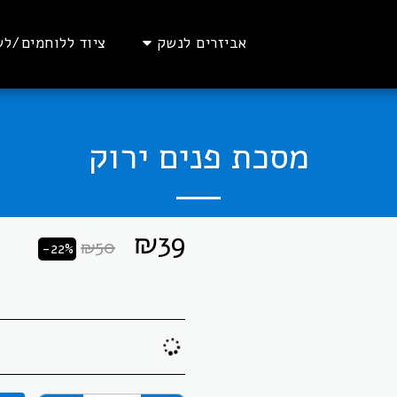
אביזרים לנשק
ציוד ללוחמים/לש
מסכת פנים ירוק
₪
39
₪
50
-22%