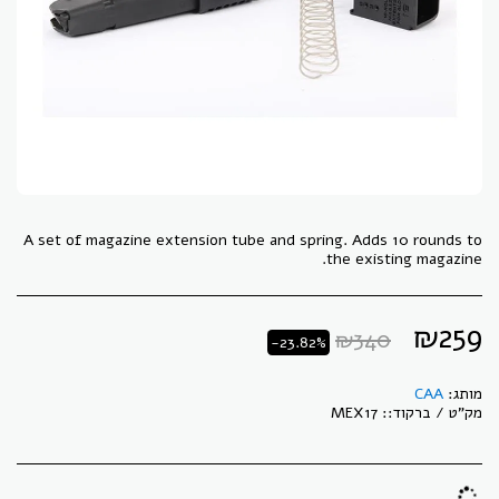
A set of magazine extension tube and spring. Adds 10 rounds to
the existing magazine.
₪
259
₪
340
-23.82%
מותג:
CAA
מק"ט / ברקוד::
MEX17