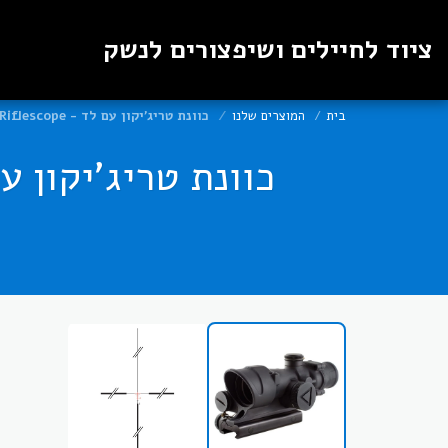
ציוד לחיילים ושיפצורים לנשק
בית
המוצרים שלנו
כוונת טריג'יקון עם לד - ACOG 4X32 - .223 / 5.56 BDC LED Riflescope