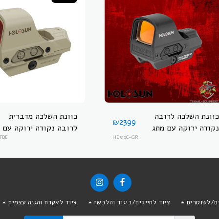
כוונת השלכה לרובה
כוונת השלכה מדברית
₪
2399
נקודה ירוקה עם מתג
לרובה נקודה ירוקה עם
ופאנל סולארי
HE510C-GR
מתג ופאנל סולארי
FDE
HOLOSUN HE510C-
HOLOSUN HE510C-
GR-FDE
GR
ים/לשוטרים
ציוד לחיילים/ביגוד והלבשה
ציוד לאקדח והגנה עצמית