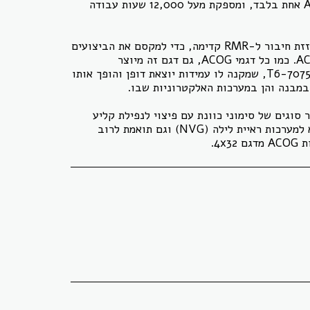
הכוונת מופעלת על ידי סוללת AA אחת בלבד, ומספקת מעל 12,000 שעות עבודה
מבנה גוף הכוונת שופר על ידי הזזת חיבור ל-RMR קדימה, כדי למקסם את הביצועים
כאשר משתמשים בה יחד עם ACOG. כמו כל דגמי ACOG, גם דגם זה מיוצר
מאלומיניום תעופתי קשיח מסוג 7075-T6, שמקנה לו עמידות יוצאת דופן והופך אותו
סוגים של סימוני כוונת עם פיצוי לנפילת קליע
ומרחקים. היא תואמת באופן מלא למערכות ראיית לילה (NVG) וגם תואמת לרוב
4x.