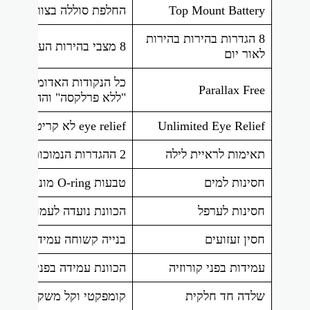
Top Mount Battery
החלפת סוללה בצורה קלה ב
8 הגדרות בהירות בהירות
8 מצבי בהירות העוזרים למשתמש לזהות את הנקודה במהירות גם באור יום
לאור יום
כל הנקודות האדומות והכוו
Parallax Free
"ללא פרלקסה" וההבדל בביצ
Unlimited Eye Relief
eye relief לא קריטי לראיית מטרות בצורה מהירה
תאימות לראיית לילה
2 ההגדרות הנמוכות ביותר תואמות לראיית לילה.
חסינות למים
טבעות O-ring מונעים חדירת לחות, אבק ופסולת לביצועים אמינים בכל הסביבות
חסינות לערפל
הכוונת נועדה לעמוד בטוו
חסין זעזועים
בנייה קשוחה עמידה בפני ר
עמידות בפני קורוזיה
הכוונת עמידה בפני קורוזי
שלדה חד חלקית
קומפקטי וקל משקל