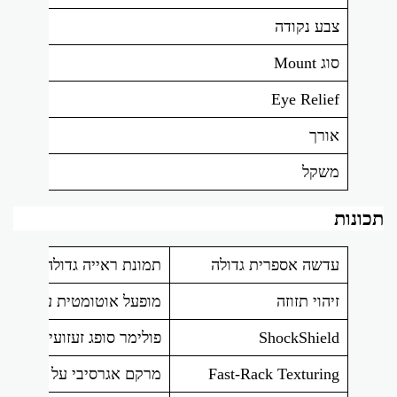
צבע נקודה
סוג Mount
Eye Relief
אורך
משקל
תכונות
עדשה אספרית גדולה
תמונת ראייה גדולה ללא עיו
זיהוי תזוזה
מופעל אוטומטית עם תנועה ושומר על חיי
ShockShield
פולימר סופג זעזועים, גוף האלומיניום 7075. מגן עליו מפני 
Fast-Rack Texturing
מרקם אגרסיבי על פני הכוו