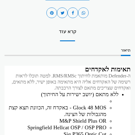
קרא עוד
תיאור
תאימות לאקדחים
ה-Defender מותאמת לחיתוך RMS/RMSc. למטה תוכלו לראות
רשימה של האקדחים אליה היא מתאימה באופן ישיר, ללא מתאים,
ואקדחים שצריכים מתאם לצורך הרכבתה.
ללא מתאם (יושב ישירות על החיתוך)
Glock 48 MOS - באקדח זה, הכוונת תצא קצת
מהגבולות של הצינה.
M&P Shield Plus OR
Springfield Hellcat OSP / OSP PRO
Sig P365 Optic Cut