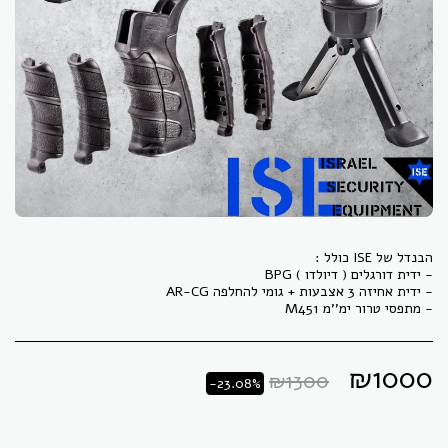
- מתפסי טרור ימ''מ M451
₪
1000
₪
1300
-23.08%