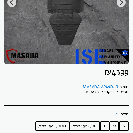
₪
4399
מותג:
MASADA ARMOUR
מק"ט / ברקוד::
ALMOG
מידה:
*
S
M
L
XL (+150 ש"ח)
XXL (+150 ש"ח)