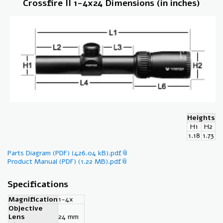
Crossfire II 1-4x24 Dimensions (in inches)
L6
.44
Heights
H1
H2
1.18
1.73
Parts Diagram (PDF) (426.04 kB).pdf
Product Manual (PDF) (1.22 MB).pdf
Specifications
Magnification
1-4x
Objective
Lens
24 mm