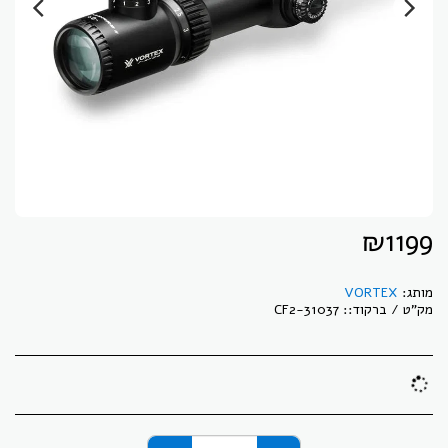
₪
1199
מותג:
VORTEX
מק"ט / ברקוד::
CF2-31037