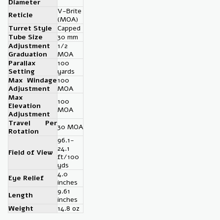
Diameter
V-Brite
Reticle
(MOA)
Turret Style
Capped
Tube Size
30 mm
Adjustment
1/2
Graduation
MOA
Parallax
100
Setting
yards
Max Windage
100
Adjustment
MOA
Max
100
Elevation
MOA
Adjustment
Travel Per
30 MOA
Rotation
96.1-
24.1
Field of View
ft/100
yds
4.0
Eye Relief
inches
9.61
Length
inches
Weight
14.8 oz