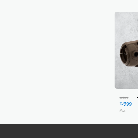
₪
500
₪
399
M451