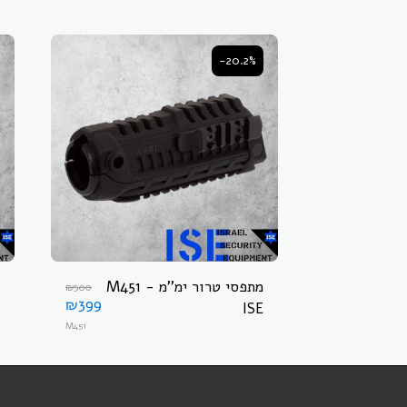
-20.2%
מתפסי טרור ימ''מ - M451
₪
500
₪
399
ISE
M451