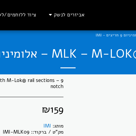
אביזרים לנשק
ציוד ללוחמים/לש
 אלומיניום 9 חריצים - IMI
th M-Lok® rail sections – 9
notch
₪
159
מותג:
IMI
מק"ט / ברקוד::
IMI-MLK09