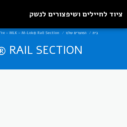
ציוד לחיילים ושיפצורים לנשק
בית
המוצרים שלנו
MLK – M-Lok® Rail Section – אלומיניום 9 חריצים - IMI
MLK – M-LOK® RAIL SECTION –