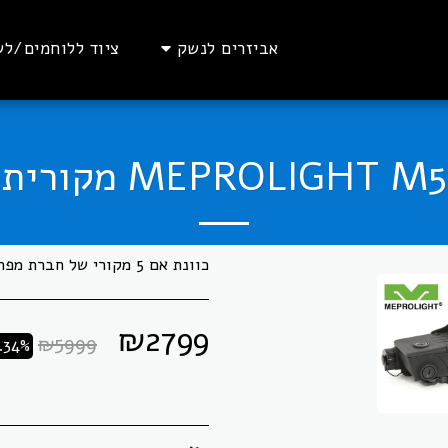
אביזרים לנשק
ציוד ללוחמים/לש
MEPROLIGHT M5 מקורית
כוונת אם 5 מקורי של חברת מפרולייט
₪
2799
₪
5999
.34%