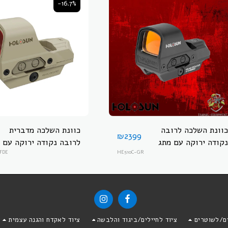
-16.7%
כוונת השלכה לרובה
כוונת השלכה מדברית
₪
2399
נקודה ירוקה עם מתג
לרובה נקודה ירוקה עם
ופאנל סולארי
HE510C-GR
מתג ופאנל סולארי
FDE
HOLOSUN HE510C-
HOLOSUN HE510C-
GR-FDE
GR
ים/לשוטרים
ציוד לחיילים/ביגוד והלבשה
ציוד לאקדח והגנה עצמית