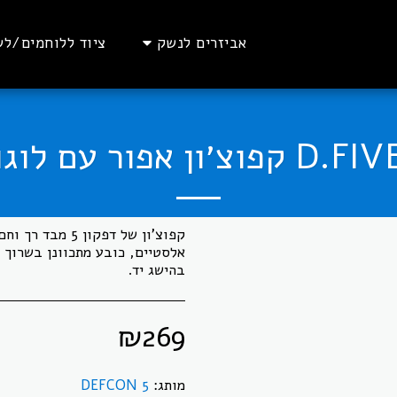
אביזרים לנשק
ציוד ללוחמים/לש
D.FI קפוצ׳ון אפור עם לוגו
קפוצ'ון של דפקו
אלסטיים, כובע מתכוונן בשרוך ו
בהישג יד.
₪
269
מותג:
DEFCON 5