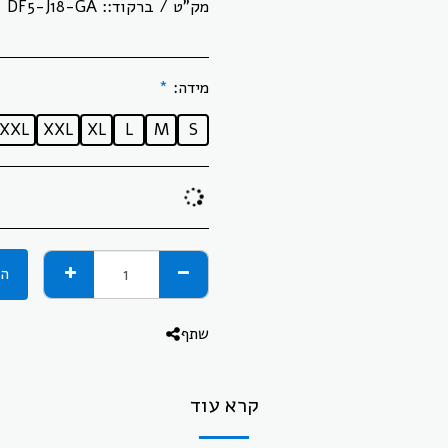
מק"ט / ברקוד::
DF5-J18-GA
מידה:
*
XXL
XXL
XL
L
M
S
הו
שתף
קרא עוד