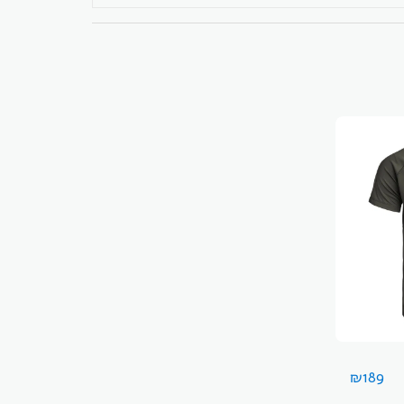
₪
189