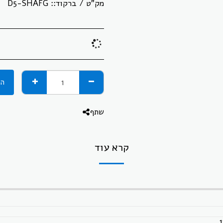
מק"ט / ברקוד::
D5-SHAFG
הו
שתף
קרא עוד