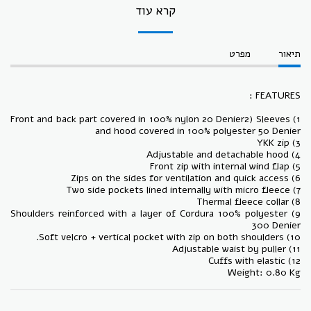
קרא עוד
תיאור
מפרט
FEATURES :
1) Front and back part covered in 100% nylon 20 Denier2) Sleeves
and hood covered in 100% polyester 50 Denier
3) YKK zip
4) Adjustable and detachable hood
5) Front zip with internal wind flap
6) Zips on the sides for ventilation and quick access
7) Two side pockets lined internally with micro fleece
8) Thermal fleece collar
9) Shoulders reinforced with a layer of Cordura 100% polyester
300 Denier
10) Soft velcro + vertical pocket with zip on both shoulders.
11) Adjustable waist by puller
12) Cuffs with elastic
Weight: 0.80 Kg