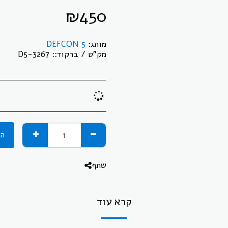
₪
450
מותג:
DEFCON 5
מק"ט / ברקוד::
D5-3267
הו
שתף
קרא עוד