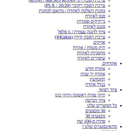
ערכת הסבה רוני (RONI / MICRO RONI)
ערכת הסבה רקובר (PI-X / 20/20)
כוונות השלכה לאקדח / מתאם לכוונות
פנס לאקדח
נרתיקים ופונדות
מגנט לאקדח
ציוד להגנה עצמית / גז פלפל
ערכת הסבה קידון (Kidon®)
אזיקים
תיק מטווח / אקדח
מחסניות לאקדח
שיפורים לאקדח
אקדחים
אקדח חדש
אקדח יד שניה
תחמושת
בנדל אקדח
ציוד רפואי
תיקי עזרה ראשונה ותיקי כונן
ציוד חבישה
כל המוצרים שלנו
50 מבצעים
מבצעים 30
פחות מ-100 שח
מהאינסטגרם שלנו !