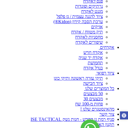
פנס לאקדח
נרתיקים ופונדות
מגנט לאקדח
ציוד להגנה עצמית / גז פלפל
ערכת הסבה קידון (Kidon®)
אזיקים
תיק מטווח / אקדח
מחסניות לאקדח
שיפורים לאקדח
אקדחים
אקדח חדש
אקדח יד שניה
תחמושת
בנדל אקדח
ציוד רפואי
תיקי עזרה ראשונה ותיקי כונן
ציוד חבישה
כל המוצרים שלנו
50 מבצעים
מבצעים 30
פחות מ-100 שח
מהאינסטגרם שלנו !
צור קשר
סניף רמת גן החדש - חנות נשק ISE TACTICAL
תקנון האתר