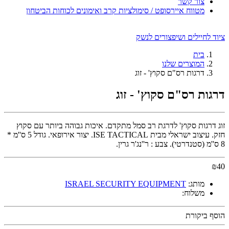
צור קשר
מטווח איירסופט / סימולציות קרב ואימונים לכוחות הביטחון
ציוד לחיילים ושיפצורים לנשק
בית
המוצרים שלנו
דרגות רס"ם סקוץ' - זוג
דרגות רס"ם סקוץ' - זוג
זוג דרגות סקוץ' לדרגת רב סמל מתקדם. איכות גבוהה ביותר עם סקוץ
חזק. עיצוב ישראלי מבית ISE TACTICAL. יצור אירופאי. גודל 5 ס''מ *
8 ס''מ (סטנדרטי). צבע : ר''נג'ר גרין.
₪
40
מותג:
ISRAEL SECURITY EQUIPMENT
משלוח:
הוסף ביקורת