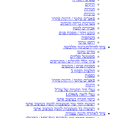
תיקים
חגורות
ברכיות
פאצ'ים טקטי / דרגות סקוץ'
מערכות כריזה והבהוב
אביזרים לנשק
כובע זיהוי / מסכת פנים
משקפות
רחפן טרמי
ציוד לחיילים/ביגוד והלבשה
מדים טקטי
סופטשל ופליזים
ציוד כללי לחיילים / מתגייסים
מסכות פנים / כובעים
חולצות דפקון 5
כפפות
פאצ'ים טקטי / דרגות סקוץ'
דרגות
נעלי חיר תקניות של צה''ל
נעלי לואה LOWA
כיסוי חוגרון בעיצוב אישי
רצועת דמוי עור מעוצבות לנשק בעיצוב אישי
רצועות בד מעוצבות לנשק בעיצוב אישי
ציוד לאקדח והגנה עצמית