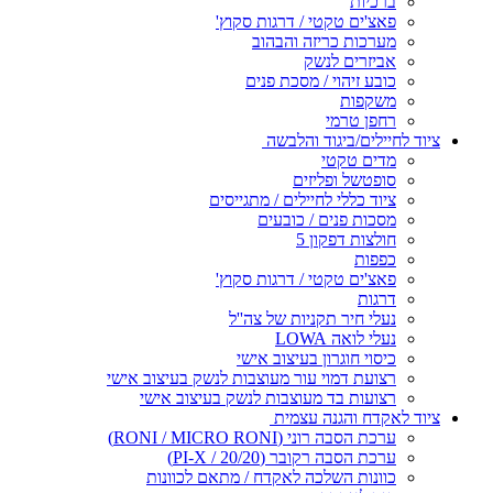
ברכיות
פאצ'ים טקטי / דרגות סקוץ'
מערכות כריזה והבהוב
אביזרים לנשק
כובע זיהוי / מסכת פנים
משקפות
רחפן טרמי
ציוד לחיילים/ביגוד והלבשה
מדים טקטי
סופטשל ופליזים
ציוד כללי לחיילים / מתגייסים
מסכות פנים / כובעים
חולצות דפקון 5
כפפות
פאצ'ים טקטי / דרגות סקוץ'
דרגות
נעלי חיר תקניות של צה''ל
נעלי לואה LOWA
כיסוי חוגרון בעיצוב אישי
רצועת דמוי עור מעוצבות לנשק בעיצוב אישי
רצועות בד מעוצבות לנשק בעיצוב אישי
ציוד לאקדח והגנה עצמית
ערכת הסבה רוני (RONI / MICRO RONI)
ערכת הסבה רקובר (PI-X / 20/20)
כוונות השלכה לאקדח / מתאם לכוונות