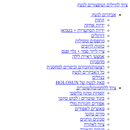
ציוד לחיילים ושיפצורים לנשק
אביזרים לנשק
קתות
ידיות אחיזה
ידיות הסתערות + בטמאן
דורגלים
מתפסים ומסילות
כוונות לרובים
ציין לייזר סמוי + גלוי ופנס
אמצעי ראיית לילה
מחסניות
רצועות/חובקים וכיסויים למחסנית
כל האביזרים לנשק
בנדלים
פאק לנשק של HOLOSUN
ציוד ללוחמים/לשוטרים
קסדות ומיגון בליסטי
ביגוד שוטרים / לבוש טקטי
אפודים וחגורות מולי
פאוצ'ים לאפודים
מדים טקטי
סכינים וגרזנים
ציוד לאקדח
פנסים ותאורה