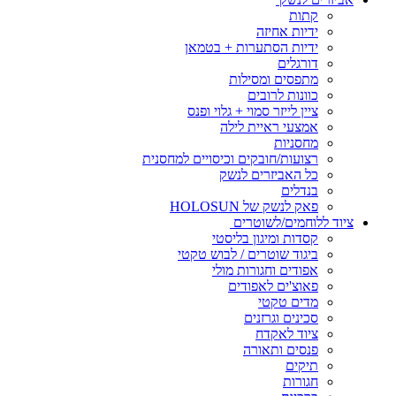
קתות
ידיות אחיזה
ידיות הסתערות + בטמאן
דורגלים
מתפסים ומסילות
כוונות לרובים
ציין לייזר סמוי + גלוי ופנס
אמצעי ראיית לילה
מחסניות
רצועות/חובקים וכיסויים למחסנית
כל האביזרים לנשק
בנדלים
פאק לנשק של HOLOSUN
ציוד ללוחמים/לשוטרים
קסדות ומיגון בליסטי
ביגוד שוטרים / לבוש טקטי
אפודים וחגורות מולי
פאוצ'ים לאפודים
מדים טקטי
סכינים וגרזנים
ציוד לאקדח
פנסים ותאורה
תיקים
חגורות