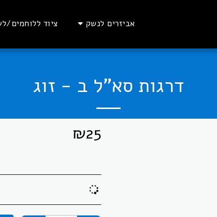
אביזרים לנשק
ציוד ללוחמים/לש
דרגות סא"ל ב - זוג
₪
25